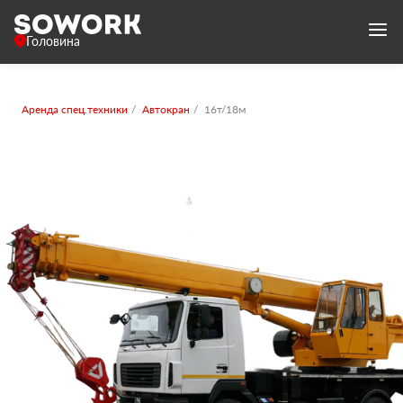
Головина
Аренда спец.техники
Автокран
16т/18м