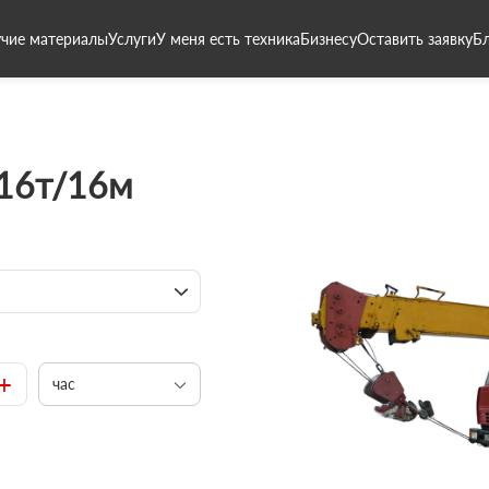
чие материалы
Услуги
У меня есть техника
Бизнесу
Оставить заявку
Б
 16т/16м
+
час