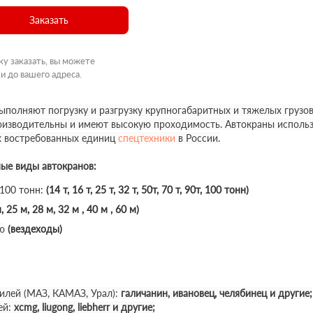
Заказать
ку заказать, вы можете
и до вашего адреса.
полняют погрузку и разгрузку крупногабаритных и тяжелых грузов
роизводительны и имеют высокую проходимость. Автокраны использ
х востребованных единиц
спецтехники
в России.
ные виды автокранов:
 100 тонн:
(14 т, 16 т, 25 т, 32 т, 50т, 70 т, 90т, 100 тонн)
, 25 м, 28 м, 32 м , 40 м , 60 м)
ю
(вездеходы)
илей (МАЗ, КАМАЗ, Урал):
галичанин, ивановец, челябинец и другие;
ей:
xcmg, liugong, liebherr и другие;