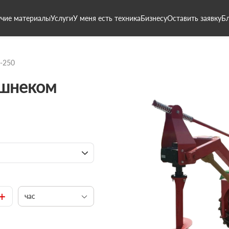
чие материалы
Услуги
У меня есть техника
Бизнесу
Оставить заявку
Б
-250
 шнеком
+
час