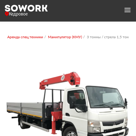
Кедровое
Аренда спец.техники
Манипулятор (КМУ)
3 тонны / стрела 1,5 тонны