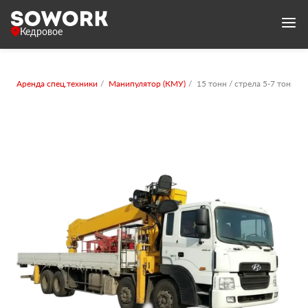
Кедровое
Аренда спец.техники
Манипулятор (КМУ)
15 тонн / стрела 5-7 тонн