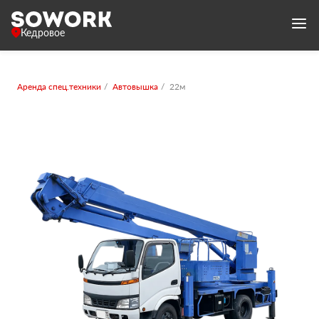
Кедровое
Аренда спец.техники
Автовышка
22м