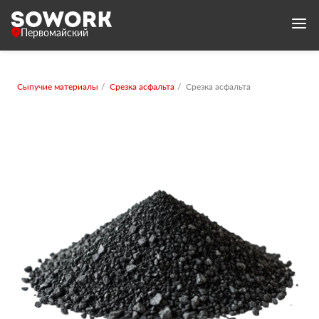
Первомайский
Сыпучие материалы
Срезка асфальта
Срезка асфальта