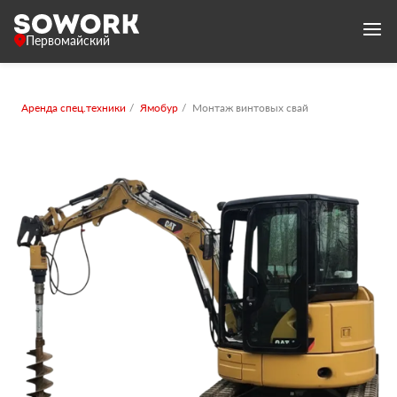
Первомайский
Аренда спец.техники
Ямобур
Монтаж винтовых свай