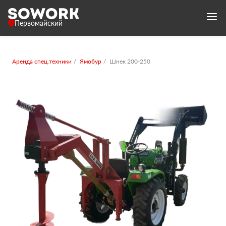
Первомайский
Аренда спец.техники
Ямобур
Шнек 200-250