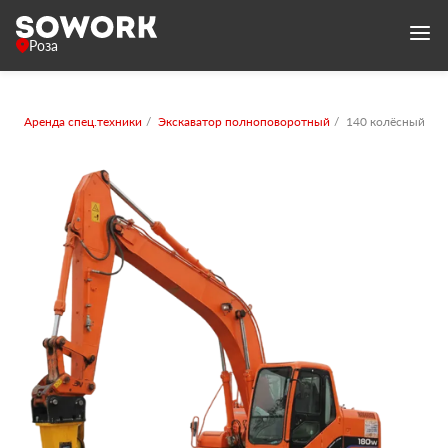
Роза
Аренда спец.техники
Экскаватор полноповоротный
140 колёсный с 