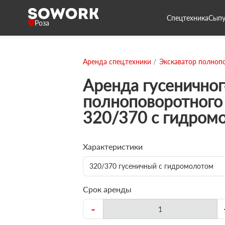
Спецтехника
Сыпу
Роза
Аренда спец.техники
Экскаватор полноп
Аренда гусеничног
полноповоротного 
320/370 с гидром
Характеристики
320/370 гусеничный с гидромолотом
Срок аренды
-