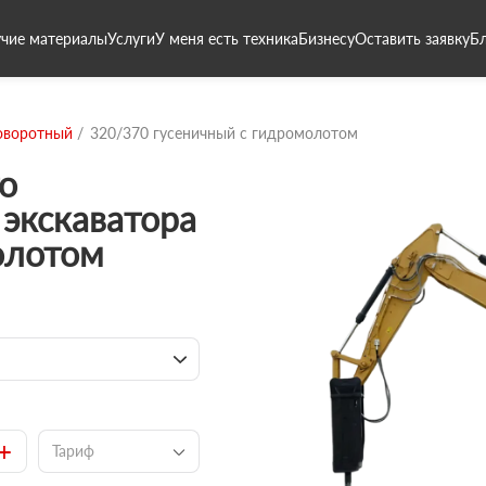
чие материалы
Услуги
У меня есть техника
Бизнесу
Оставить заявку
Б
оворотный
320/370 гусеничный с гидромолотом
о
экскаватора
олотом
+
Тариф