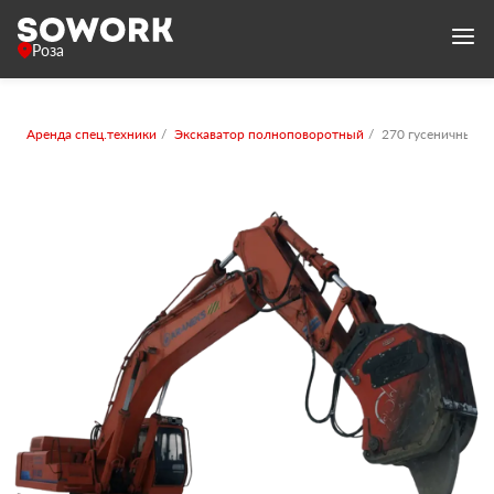
Роза
Аренда спец.техники
Экскаватор полноповоротный
270 гусеничный 