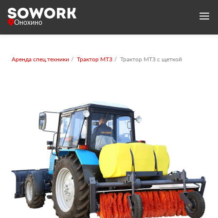
Онохино
Аренда спец.техники
Трактор МТЗ
Трактор МТЗ с щеткой