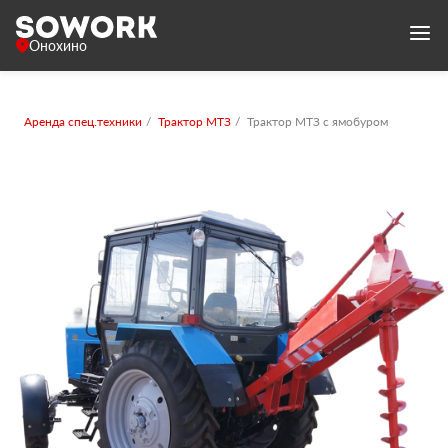
Онохино
Аренда спец.техники
Трактор МТЗ
Трактор МТЗ с ямобуром