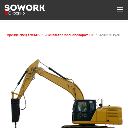
Онохино
Аренда спец.техники
Экскаватор полноповоротный
320/370 гусенич