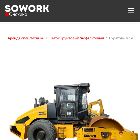
Онохино
Аренда спец.техники
Каток Грунтовый/Асфальтовый
Грунтовый 14-16