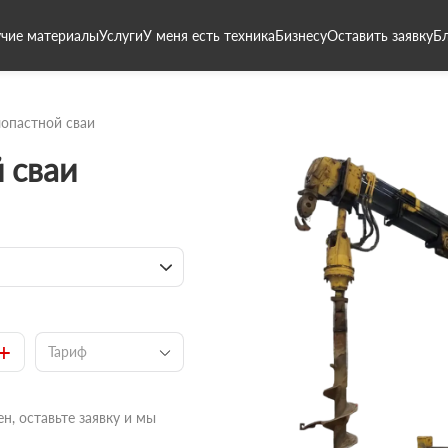
чие материалы
Услуги
У меня есть техника
Бизнесу
Оставить заявку
Б
опастной сваи
 сваи
+
Тариф
н, оставьте заявку и мы