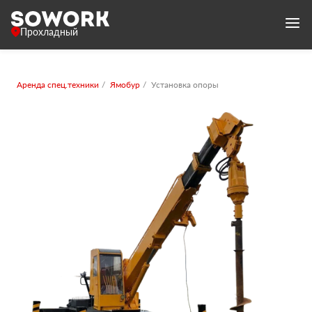
Прохладный
Аренда спец.техники
Ямобур
Установка опоры