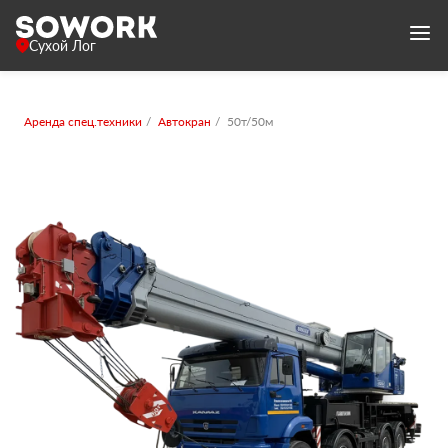
Сухой Лог
Аренда спец.техники
Автокран
50т/50м