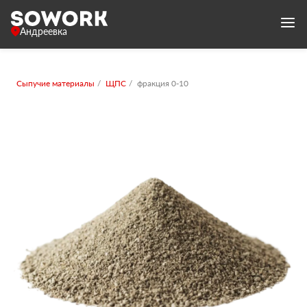
Андреевка
Сыпучие материалы
ЩПС
фракция 0-10