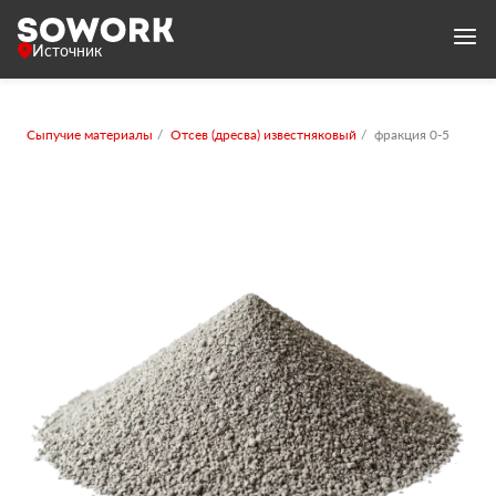
Источник
Сыпучие материалы
Отсев (дресва) известняковый
фракция 0-5