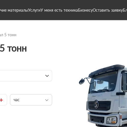
чие материалы
Услуги
У меня есть техника
Бизнесу
Оставить заявку
Б
л 5 тонн
5 тонн
+
час