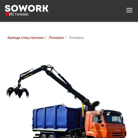
Источник
Аренда спец.техники
Ломовоз
Ломовоз