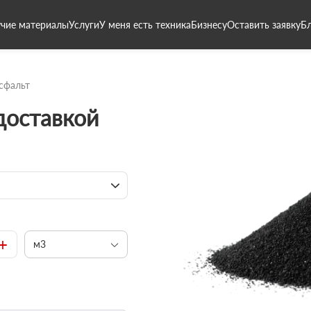
чие материалы
Услуги
У меня есть техника
Бизнесу
Оставить заявку
Б
сфальт
 доставкой
+
м3