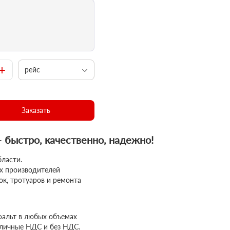
+
рейс
Заказать
– быстро, качественно, надежно!
бласти.
ых производителей
ок, тротуаров и ремонта
фальт в любых объемах
аличные НДС и без НДС.