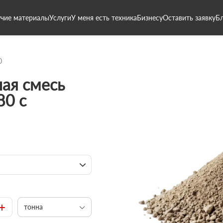
чие материалы
Услуги
У меня есть техника
Бизнесу
Оставить заявку
Б
0
ая смесь
80 с
+
тонна