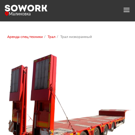
Малиновка
Аренда спец.техники
Трал
Трал низкорамный