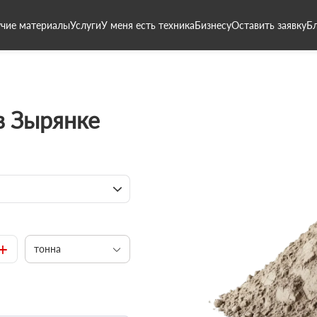
чие материалы
Услуги
У меня есть техника
Бизнесу
Оставить заявку
Б
в Зырянке
+
тонна