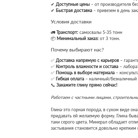
✔
Доступные цены
– от производителя бе
✔
Быстрая доставка
– привезем в день зак
Условия доставки
🚛
Транспорт:
самосвалы 5-35 тонн
📦
Минимальный заказ:
от 3 тонн.
Почему выбирают нас?
✅
Доставка напрямую с карьеров
– гарант
✅
Контроль влажности и состава
– лабора
✅
Помощь в выборе материала
– консульт
✅
Гибкая оплата
– наличный/безналичный 
📞
Закажите глину прямо сейчас!
Работаем с частными лицами, строитель
Глина-это горная порода, в сухом виде она
придавать ей желаемую форму. Глина бывае
таки серого цвета. Минерал обладает от
застывания становится довольно крепким