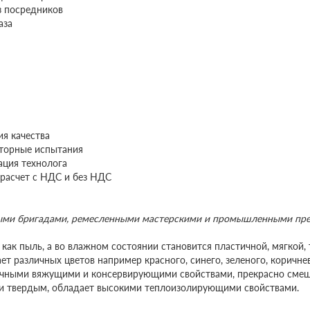
з посредников
аза
ия качества
торные испытания
ация технолога
расчет с НДС и без НДС
ными бригадами, ремесленными мастерскими и промышленными пр
 как пыль, а во влажном состоянии становится пластичной, мягкой, 
т различных цветов например красного, синего, зеленого, коричнев
личными вяжущими и консервирующими свойствами, прекрасно смеш
 и твердым, обладает высокими теплоизолирующими свойствами.