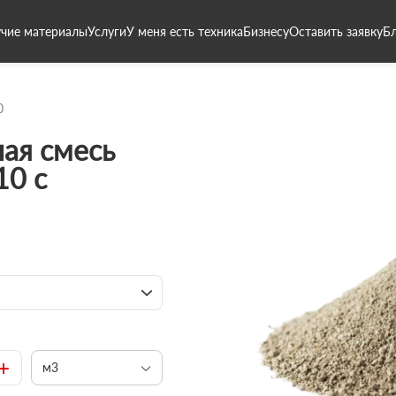
чие материалы
Услуги
У меня есть техника
Бизнесу
Оставить заявку
Б
0
ая смесь
10 с
+
м3