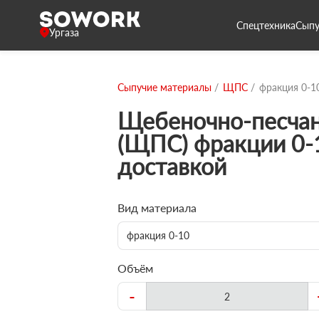
Спецтехника
Сыпу
Ургаза
Сыпучие материалы
ЩПС
фракция 0-1
Щебеночно-песчан
(ЩПС) фракции 0-
доставкой
Вид материала
фракция 0-10
Объём
-