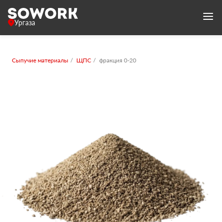
Ургаза
Сыпучие материалы
ЩПС
фракция 0-20