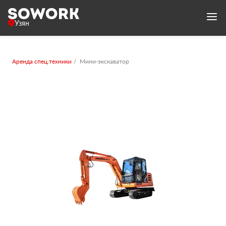
Узян
Аренда спец.техники
Мини-экскаватор