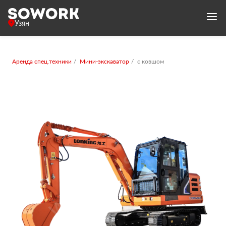
Узян
Аренда спец.техники
Мини-экскаватор
с ковшом