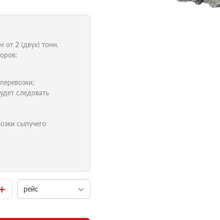
от 2 (двух) тонн.
оров:
 перевозки;
удет следовать
возки сыпучего
+
рейс