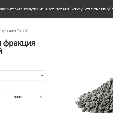
чие материалы
Услуги
У меня есть техника
Бизнесу
Оставить заявку
Б
фракция 70-120
 фракция
й
+
тонна