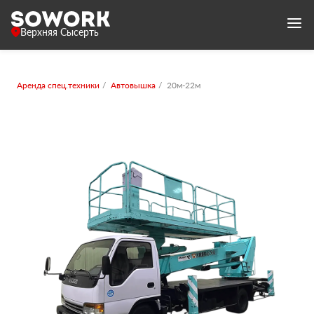
Верхняя Сысерть
Аренда спец.техники
Автовышка
20м-22м