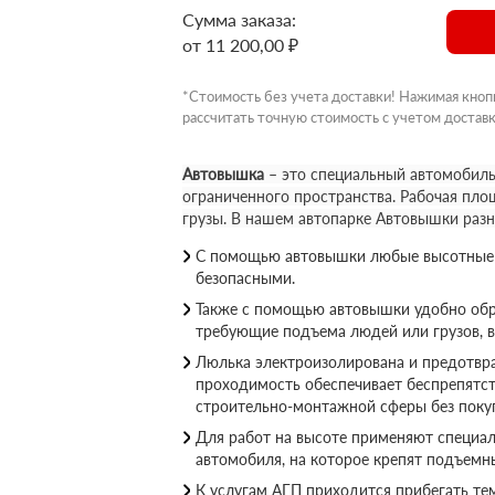
Сумма заказа:
от 11 200,00 ₽
*Стоимость без учета доставки! Нажимая кноп
рассчитать точную стоимость с учетом доставк
Автовышка
– это специальный автомобиль
ограниченного пространства. Рабочая пло
грузы. В нашем автопарке Автовышки раз
С помощью автовышки любые высотные р
безопасными.
Также с помощью автовышки удобно обр
требующие подъема людей или грузов, 
Люлька электроизолирована и предотвращ
проходимость обеспечивает беспрепятс
строительно-монтажной сферы без покуп
Для работ на высоте применяют специал
автомобиля, на которое крепят подъемн
К услугам АГП приходится прибегать те