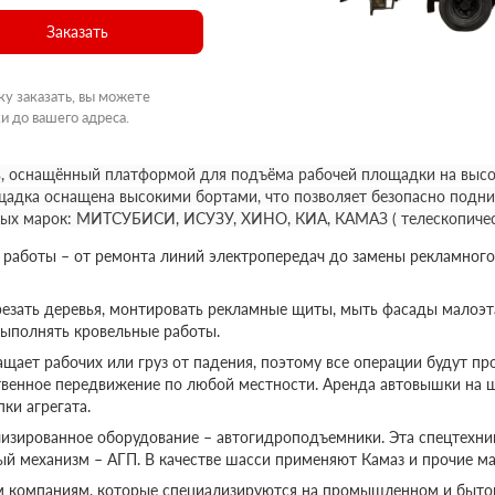
Заказать
ку заказать, вы можете
и до вашего адреса.
, оснащённый платформой для подъёма рабочей площадки на высот
щадка оснащена высокими бортами, что позволяет безопасно подни
ных марок: МИТСУБИСИ, ИСУЗУ, ХИНО, КИА, КАМАЗ ( телескопичес
аботы – от ремонта линий электропередач до замены рекламного
езать деревья, монтировать рекламные щиты, мыть фасады малоэт
выполнять кровельные работы.
ает рабочих или груз от падения, поэтому все операции будут пр
твенное передвижение по любой местности. Аренда автовышки на 
ки агрегата.
изированное оборудование – автогидроподъемники. Эта спецтехник
ый механизм – АГП. В качестве шасси применяют Камаз и прочие ма
м компаниям, которые специализируются на промышленном и бытов