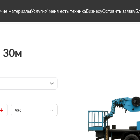
чие материалы
Услуги
У меня есть техника
Бизнесу
Оставить заявку
Б
 30м
+
час