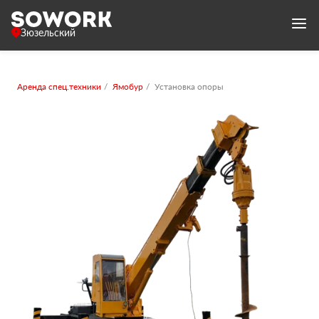
Зюзельский
Аренда спец.техники
Ямобур
Установка опоры