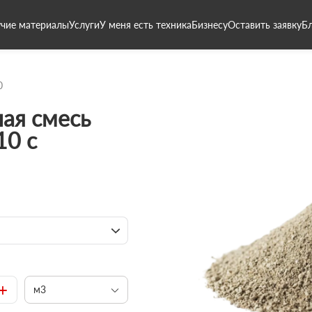
чие материалы
Услуги
У меня есть техника
Бизнесу
Оставить заявку
Б
0
ая смесь
10 с
+
м3