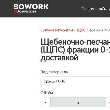
Спецтехника
Сыпу
Зюзельский
Сыпучие материалы
ЩПС
фракция 0-1
Щебеночно-песчан
(ЩПС) фракции 0-
доставкой
Вид материала
фракция 0-10
Объём
-