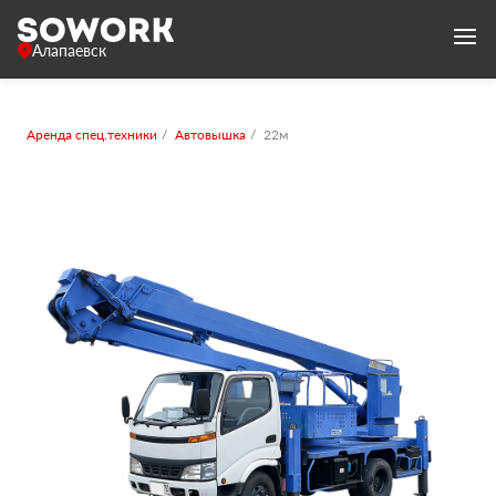
Алапаевск
Аренда спец.техники
Автовышка
22м