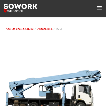
Алапаевск
Аренда спец.техники
Автовышка
27м