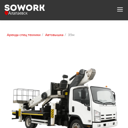
Алапаевск
Аренда спец.техники
Автовышка
35м