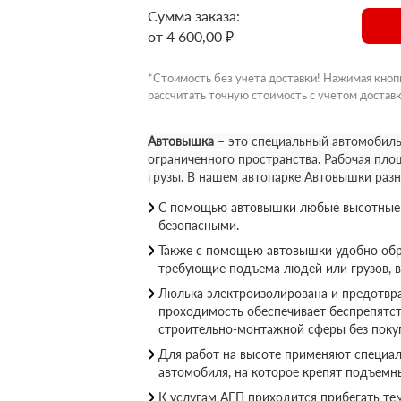
Сумма заказа:
от 4 600,00 ₽
*Стоимость без учета доставки! Нажимая кноп
рассчитать точную стоимость с учетом доставк
Автовышка
– это специальный автомобиль
ограниченного пространства. Рабочая пло
грузы. В нашем автопарке Автовышки раз
С помощью автовышки любые высотные р
безопасными.
Также с помощью автовышки удобно обр
требующие подъема людей или грузов, 
Люлька электроизолирована и предотвращ
проходимость обеспечивает беспрепятс
строительно-монтажной сферы без покуп
Для работ на высоте применяют специал
автомобиля, на которое крепят подъемн
К услугам АГП приходится прибегать те