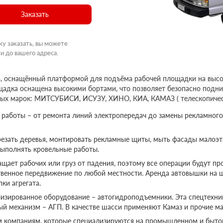
Заказать
ку заказать, вы можете
и до вашего адреса.
, оснащённый платформой для подъёма рабочей площадки на высот
щадка оснащена высокими бортами, что позволяет безопасно подни
ных марок: МИТСУБИСИ, ИСУЗУ, ХИНО, КИА, КАМАЗ ( телескопичес
аботы – от ремонта линий электропередач до замены рекламного
езать деревья, монтировать рекламные щиты, мыть фасады малоэт
выполнять кровельные работы.
ает рабочих или груз от падения, поэтому все операции будут пр
твенное передвижение по любой местности. Аренда автовышки на 
ки агрегата.
изированное оборудование – автогидроподъемники. Эта спецтехник
ый механизм – АГП. В качестве шасси применяют Камаз и прочие ма
м компаниям, которые специализируются на промышленном и бытов