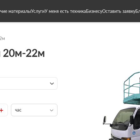
чие материалы
Услуги
У меня есть техника
Бизнесу
Оставить заявку
Б
2м
и 20м-22м
+
час