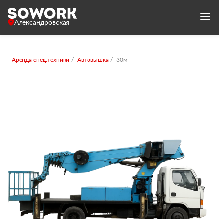
Александровская
Аренда спец.техники
Автовышка
30м