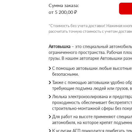
Сумма заказа:
от 5 200,00 ₽
*Стоимость без учета доставки! Нажимая кноп
рассчитать точную стоимость с учетом доставк
Автовышка
– это специальный автомобиль
ограниченного пространства. Рабочая пло
грузы. В нашем автопарке Автовышки раз
С помощью автовышки любые высотные р
безопасными.
Также с помощью автовышки удобно обр
требующие подъема людей или грузов, 
Люлька электроизолирована и предотвращ
проходимость обеспечивает беспрепятс
строительно-монтажной сферы без покуп
Для работ на высоте применяют специал
автомобиля, на которое крепят подъемн
К услугам АГП приходится прибегать те