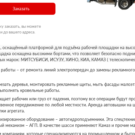
Заказать
ку заказать, вы можете
и до вашего адреса.
, оснащённый платформой для подъёма рабочей площадки на высот
щадка оснащена высокими бортами, что позволяет безопасно подни
ных марок: МИТСУБИСИ, ИСУЗУ, ХИНО, КИА, КАМАЗ ( телескопичес
аботы – от ремонта линий электропередач до замены рекламного
езать деревья, монтировать рекламные щиты, мыть фасады малоэт
выполнять кровельные работы.
ает рабочих или груз от падения, поэтому все операции будут пр
твенное передвижение по любой местности. Аренда автовышки на 
ки агрегата.
изированное оборудование – автогидроподъемники. Эта спецтехник
ый механизм – АГП. В качестве шасси применяют Камаз и прочие ма
м компаниям, которые специализируются на промышленном и бытов