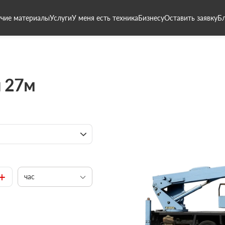
чие материалы
Услуги
У меня есть техника
Бизнесу
Оставить заявку
Б
 27м
+
час