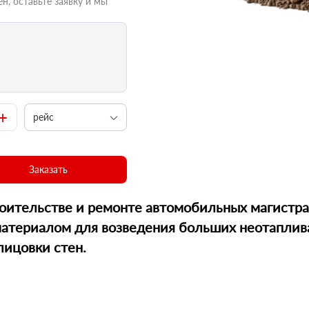
н, оставьте заявку и мы
+
рейс
Заказать
оительстве и ремонте автомобильных магистр
материалом для возведения больших неотаплив
лицовки стен.