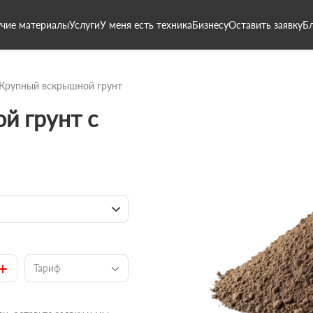
чие материалы
Услуги
У меня есть техника
Бизнесу
Оставить заявку
Б
Крупный вскрышной грунт
й грунт с
+
Тариф