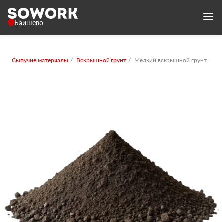
Баишево
Сыпучие материалы
Вскрышной грунт
Мелкий вскрышной грунт