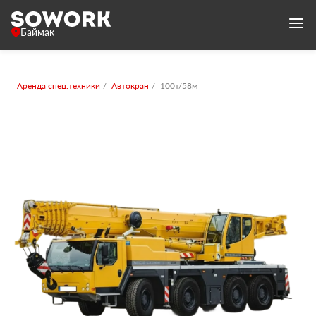
Баймак
Аренда спец.техники
Автокран
100т/58м