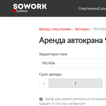
Спецтехника
Сыпу
Баймак
Аренда спец.техники
Автокран
90т/60м
Аренда автокрана
Характеристики
90т/60м
Срок аренды
-
Тариф для вашего региона не установле
найдем то что вас интересует