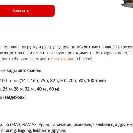
Заказать
полняют погрузку и разгрузку крупногабаритных и тяжелых грузов
роизводительны и имеют высокую проходимость. Автокраны использ
х востребованных единиц
спецтехники
в России.
ные виды автокранов:
 100 тонн:
(14 т, 16 т, 25 т, 32 т, 50т, 70 т, 90т, 100 тонн)
, 25 м, 28 м, 32 м , 40 м , 60 м)
ю
(вездеходы)
илей (МАЗ, КАМАЗ, Урал):
галичанин, ивановец, челябинец и другие;
ей:
xcmg, liugong, liebherr и другие;