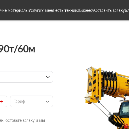
чие материалы
Услуги
У меня есть техника
Бизнесу
Оставить заявку
Б
 90т/60м
+
Тариф
н, оставьте заявку и мы