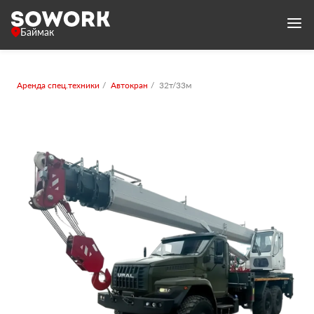
Баймак
Аренда спец.техники
Автокран
32т/33м