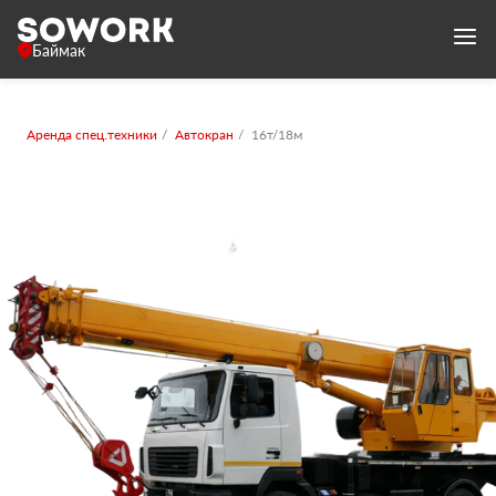
Баймак
Аренда спец.техники
Автокран
16т/18м