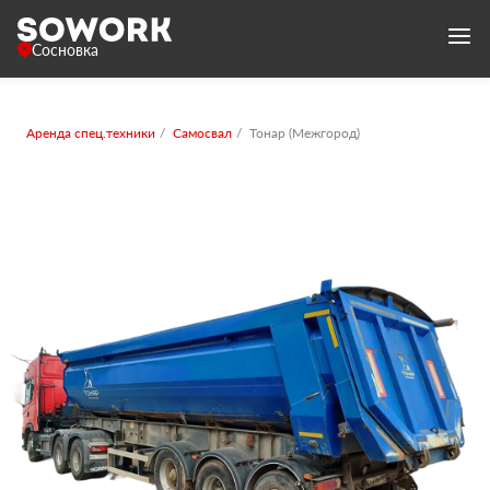
Сосновка
Аренда спец.техники
Самосвал
Тонар (Межгород)