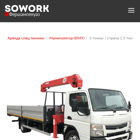
Фершампенуаз
Аренда спец.техники
Манипулятор (КМУ)
3 тонны / стрела 1,5 тонны